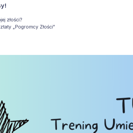
sy!
ej złości?
ztaty „Pogromcy Złości”