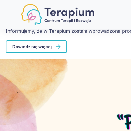
christmas eve
Standardy ochrony małoletnich
Informujemy, że w Terapium została wprowadzona proc
Dowiedz się więcej