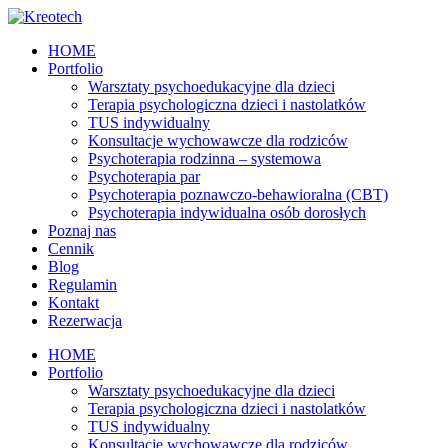
HOME
Portfolio
Warsztaty psychoedukacyjne dla dzieci
Terapia psychologiczna dzieci i nastolatków
TUS indywidualny
Konsultacje wychowawcze dla rodziców
Psychoterapia rodzinna – systemowa
Psychoterapia par
Psychoterapia poznawczo-behawioralna (CBT)
Psychoterapia indywidualna osób dorosłych
Poznaj nas
Cennik
Blog
Regulamin
Kontakt
Rezerwacja
HOME
Portfolio
Warsztaty psychoedukacyjne dla dzieci
Terapia psychologiczna dzieci i nastolatków
TUS indywidualny
Konsultacje wychowawcze dla rodziców