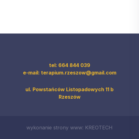
tel: 664 844 039
e-mail: terapium.rzeszow@gmail.com
ul. Powstańców Listopadowych 11 b
Rzeszów
wykonanie strony www: KREOTECH